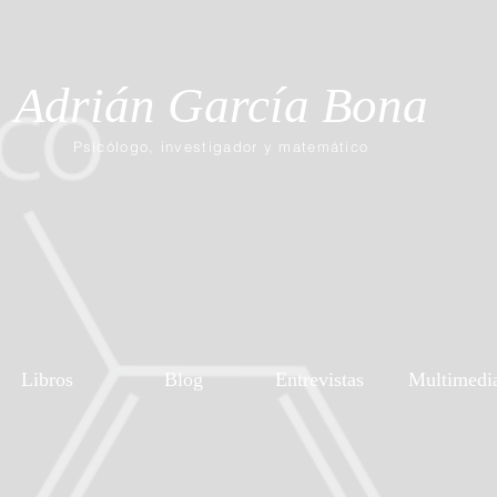
Adrián García Bona
Psícólogo, investigador y matemático
Libros
Blog
Entrevistas
Multimedi