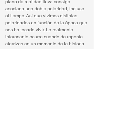
plano de realidad lleva consigo 
asociada una doble polaridad, incluso 
el tiempo. Así que vivimos distintas 
polaridades en función de la época que 
nos ha tocado vivir. Lo realmente 
interesante ocurre cuando de repente 
aterrizas en un momento de la historia 
en el que está a punto de producirse un 
viraje de una polaridad a la otra. Y sí, 
efectivamente, estás viviendo en uno 
de esos momentos. Lo que ocurre es 
que la semilla de este conocimiento se 
convierte en fruto llegado el momento 
estival, y se pudre volviendo a su 
estado de simiente cuando llega el 
invierno. Ahora vivimos un inicio de 
primavera prometedor y creo haber 
elegido un buen terreno para plantar la 
simiente.