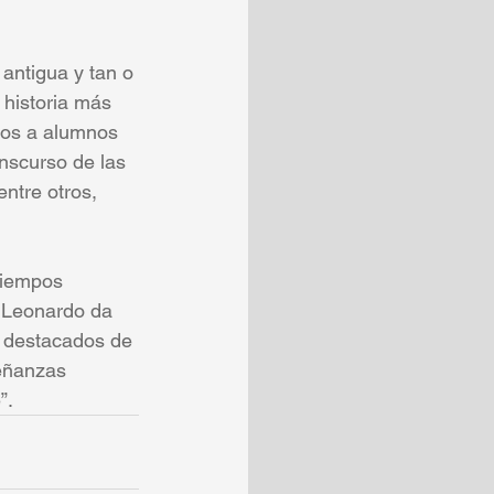
 antigua y tan o 
historia más 
ros a alumnos 
nscurso de las 
ntre otros, 
tiempos 
, Leonardo da 
s destacados de 
señanzas 
”.