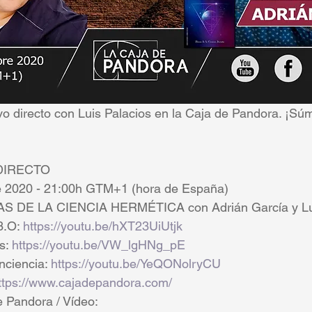
o directo con Luis Palacios en la Caja de Pandora. ¡Súma
DIRECTO
e 2020 - 21:00h GTM+1 (hora de España)
 DE LA CIENCIA HERMÉTICA con Adrián García y Lui
.O: 
https://youtu.be/hXT23UiUtjk
s: 
https://youtu.be/VW_lgHNg_pE
ciencia: 
https://youtu.be/YeQONolryCU
ttps://www.cajadepandora.com/
 Pandora / Vídeo: 