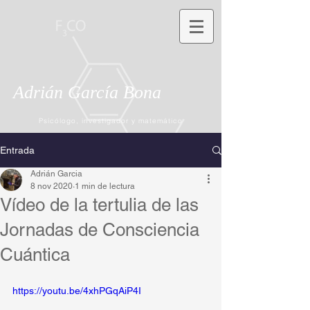
Adrián García Bona
Psícólogo, investigador y matemático
Entrada
Adrián Garcia
8 nov 2020
1 min de lectura
Vídeo de la tertulia de las
Jornadas de Consciencia
Cuántica
https://youtu.be/4xhPGqAiP4I